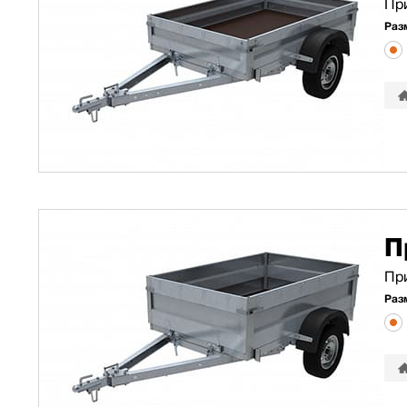
При
Раз
П
Пр
Раз