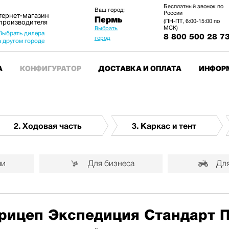
Бесплатный звонок по
Ваш город:
России
тернет-магазин
Пермь
 производителя
(ПН-ПТ, 6:00-15:00 по
МСК)
Выбрать
Выбрать дилера
8 800 500 28 7
город
в другом городе
А
КОНФИГУРАТОР
ДОСТАВКА И ОПЛАТА
ИНФОР
2. Ходовая часть
3. Каркас и тент
чи
Для бизнеса
Для
рицеп Экспедиция Стандарт 