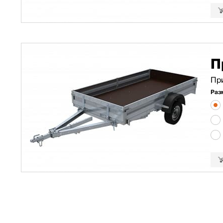
П
Пр
Раз