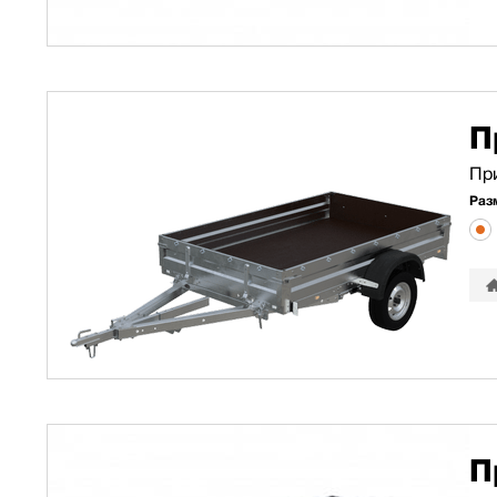
П
Пр
Раз
П