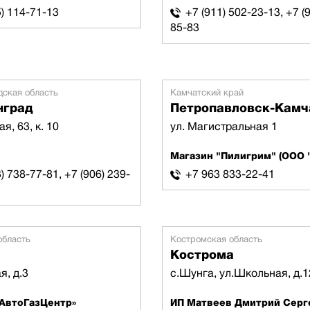
5) 114-71-13
+7 (911) 502-23-13, +7 (
85-83
дская область
Камчатский край
нград
Петропавловск-Камч
я, 63, к. 10
ул. Магистральная 1
Магазин "Пилигрим" (ООО "
) 738-77-81, +7 (906) 239-
+7 963 833-22-41
область
Костромская область
Кострома
я, д.3
с.Шунга, ул.Школьная, д.1
«АвтоГазЦентр»
ИП Матвеев Дмитрий Серг