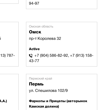
94-97
Омская область
Омск
5
пр-т Королева 32
Active
913) 787-
+7 (904) 586-82-92, +7 (913) 158-
43-77
Пермский край
Пермь
ул. Спешилова 102/9
.А.)
Фаркопы и Прицепы (авторынок
Камская долина)