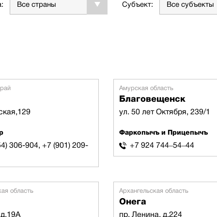
:
Все страны
Субъект:
Все субъекты
край
Амурская область
Благовещенск
ская,129
ул. 50 лет Октября, 239/1
р
Фаркопычъ и Прицепычъ
4) 306-904, +7 (901) 209-
+7 924 744‒54‒44
кая область
Архангельская область
Онега
 д.19А
пр. Ленина, д.224