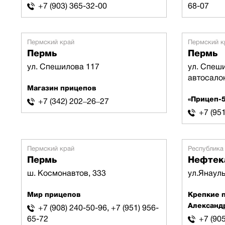
+7 (903) 365-32-00
68-07
Пермский край
Пермский к
Пермь
Пермь
ул. Спешилова 117
ул. Спеши
автосало
Магазин прицепов
«Прицеп-
+7 (342) 202‒26‒27
+7 (95
Пермский край
Республика
Пермь
Нефтек
ш. Космонавтов, 333
ул.Янауль
Мир прицепов
Крепкие 
Александ
+7 (908) 240-50-96, +7 (951) 956-
65-72
+7 (90