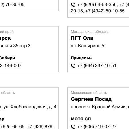
32) 70-35-05
+7 (920) 64-53-356, +7 (
20-15, +7 (4942) 50-10-55
ий край
Магаданская область
ярск
ПГТ Ола
вская 35 стр 3
ул. Каширина 5
Сибири
Прицепы+
) 2-146-007
+7 (964) 237-10-51
 область
Московская область
Сергиев Посад
, ул. Хлебозаводская, д. 4
проспект Красной Армии, 
ер
МОТО СП
) 925-65-65, +7 (926) 879-
+7 (906) 719-07-27