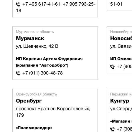
+7 495 617-41-61, +7 905 793-25-
51-01
18
Мурманская область
Новосибирс
Мурманск
Новоси
ул. Шевченко, 42 В
ул. Связи
ИП Корепин Артем Федорович
ИП Омила
(компания "Автодобро")
+7 (90
+7 (911) 300-48-78
Оренбургская область
Пермский к
Оренбург
Кунгур
проспект Братьев Коростелевых,
ул.Сверд
179
«Магазин
«Полимерлидер»
+7 (908