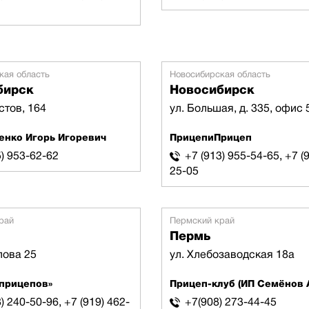
кая область
Новосибирская область
бирск
Новосибирск
стов, 164
ул. Большая, д. 335, офис 
енко Игорь Игоревич
ПрицепиПрицеп
5) 953-62-62
+7 (913) 955-54-65, +7 (
25-05
рай
Пермский край
Пермь
лова 25
ул. Хлебозаводская 18а
 прицепов»
Прицеп-клуб (ИП Семёнов А
) 240-50-96, +7 (919) 462-
+7(908) 273-44-45