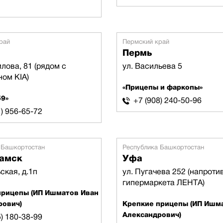
рай
Пермский край
Пермь
лова, 81 (рядом с
ул. Васильева 5
ном KIA)
«Прицепы и фаркопы»
59»
+7 (908) 240-50-96
1) 956-65-72
 Башкортостан
Республика Башкортостан
амск
Уфа
ская, д.1п
ул. Пугачева 252 (напроти
гипермаркета ЛЕНТА)
прицепы (ИП Ишматов Иван
рович)
Крепкие прицепы (ИП Ишм
Александрович)
5) 180-38-99