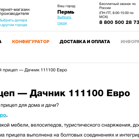
Бесплатный звонок по
Ваш город:
России
тернет-магазин
Пермь
 производителя
(ПН-ПТ, 6:00-15:00 по
МСК)
Выбрать
Выбрать дилера
8 800 500 28 7
город
в другом городе
А
КОНФИГУРАТОР
ДОСТАВКА И ОПЛАТА
ИНФОР
 прицеп — Дачник 111100 Евро
цеп — Дачник 111100 Евро
прицеп для дома и дачи?
вро
.
зкой мебели, велосипедов, туристического снаряжения, до
ма прицепа выполнена на болтовых соединениях и интегр