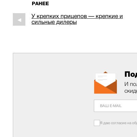
РАНЕЕ
У крепких прицепов — крепкие и
◀
сильные дилеры
По
И по
скид
Я даю согласие на о